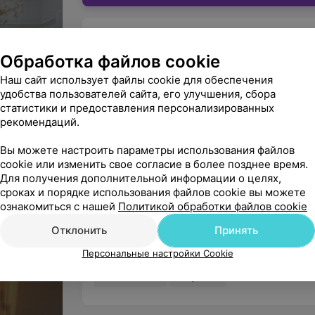
ЧУП «Валеджио»
Обработка файлов cookie
Юридический адрес: г.Минск,ул.Бурдейного,14
УНП: 190646322
Наш сайт использует файлы cookie для обеспечения
На правах рекламы
удобства пользователей сайта, его улучшения, сбора
статистики и предоставления персонализированных
рекомендаций.
Салоны красоты в Кунцевщине
Вы можете настроить параметры использования файлов
cookie или изменить свое согласие в более позднее время.
Для получения дополнительной информации о целях,
ЦЕНТР МЕДИЦИНСКОЙ КОСМЕ
сроках и порядке использования файлов cookie вы можете
Теорема красоты
ознакомиться с нашей
Политикой обработки файлов cookie
Минск, ул. Притыцкого, 89
с 0
Отклонить
Принять
Персональные настройки Cookie
Telegram
Viber
WhatsApp
1298 отзывов
Лицензия