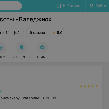
Избранное
Войти
Сообщить об ошибке
асоты «Валеджио»
о, 14, оф. 2
9 отзывов
5.0
ШРУТ
В ИЗБРАННОЕ
ОТЗЫВ
н
арикмахеру Екатерине - СУПЕР!