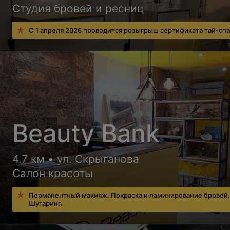
Студия бровей и ресниц
С 1 апреля 2026 проводится розыгрыш сертификата тай-спа
Beauty Bank
4.7 км • ул. Скрыганова
Салон красоты
Перманентный макияж. Покраска и ламинирование бровей
Шугаринг.