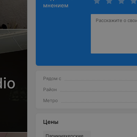
мнением
dio
Рядом с
Район
Метро
Цены
Парикмахерские