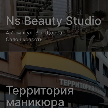
Ns Beauty Studio
4.7 км • ул. 3-я Щорса
Салон красоты
Территория
маникюра