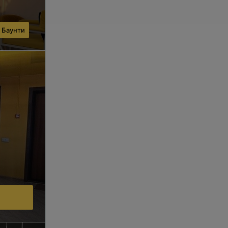
 Баунти
.