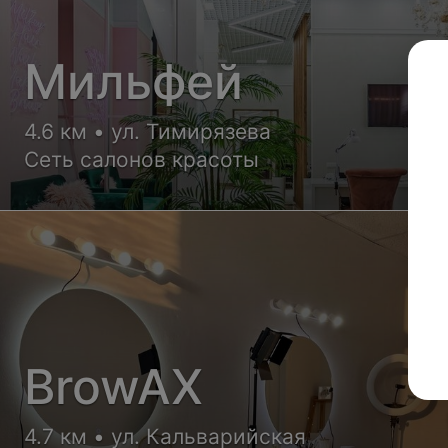
Мильфей
4.6 км • ул. Тимирязева
Сеть салонов красоты
BrowAX
4.7 км • ул. Кальварийская