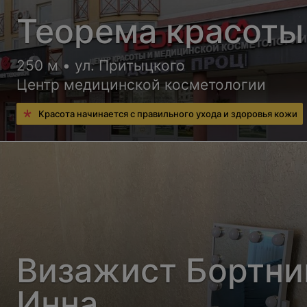
Теорема красоты
250 м • ул. Притыцкого
Центр медицинской косметологии
Красота начинается с правильного ухода и здоровья кожи
Визажист Бортни
Инна